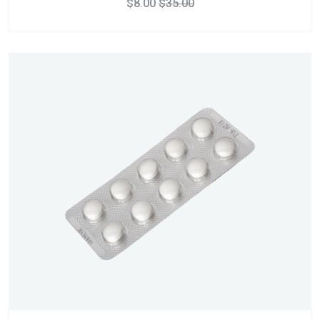
$
8.00
$
35.00