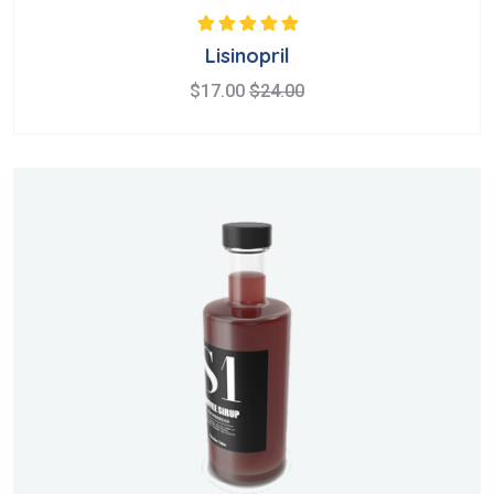
Note
5.00
sur 5
Lisinopril
$
17.00
$
24.00