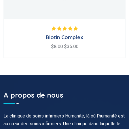
Note
5.00
sur 5
Biotin Complex
$
8.00
$
35.00
A propos de nous
La clinique de soins infirmiers Humanité, là où l'humanité est
au cœur des soins infirmiers. Une clinique dans laquelle le